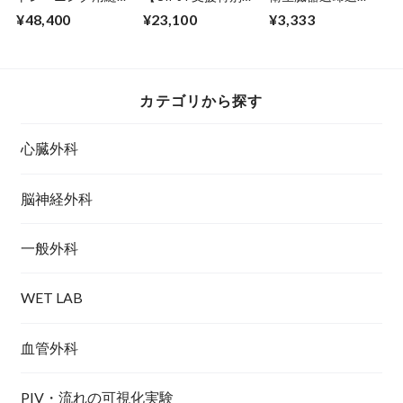
糸 50本 (7-0, 60cm,
格】Anasthon
料-4-120
¥48,400
¥23,100
¥3,333
未滅菌）税
Online Off-JT Kit 1
抜:44,000円
カテゴリから探す
心臓外科
脳神経外科
一般外科
WET LAB
血管外科
PIV・流れの可視化実験