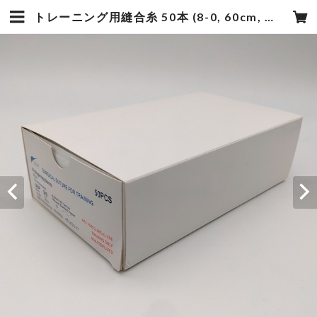
トレーニング用縫合糸 50本 (8-0, 60cm, 未滅菌）税抜:44,000円 | EBM SHOP