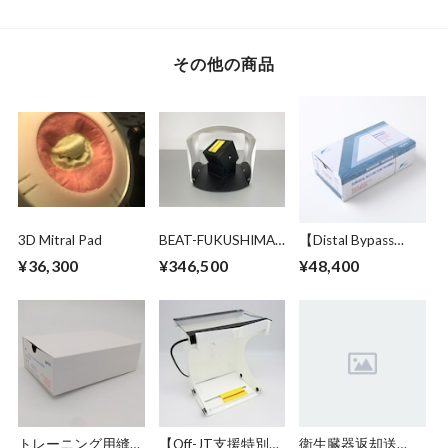
50吻合分 税
プ・静脈グラフト)
抜:41,790円
10セット
その他の商品
3D Mitral Pad
BEAT-FUKUSHIMA
【Distal Bypass
(BEAT F2) 個人購入
Competition公式商
¥36,300
¥346,500
¥48,400
限定 吻合強化訓練
品】トレーニング用
特別パッケージ
縫合糸 50本 (7-0,
45cm, 未滅菌）税
抜:44,000円
トレーニング用縫合
【Off-JT支援特別価
衛生臓器返却送