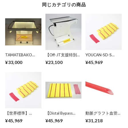
同じカテゴリの商品
TAMATEBAKO
【Off-JT支援特別価
YOUCAN-SD-S
TM3 : ASVS Distal
格】Anasthon
(YOUCAN-SD and S
¥33,000
¥23,100
¥45,969
Bypass Olympic
Online Off-JT Kit 1
type動脈graft)
Official Simulator
10set 50吻合分 税
抜:41,790円
【世界標準】
【Distal Bypass
動脈グラフト血管モ
YOUCAN-SD-EXF
Olympic公式モデ
デル (GRAFT-S) 10
¥45,969
¥45,969
¥31,218
(YOUCAN-SD+EXF
ル】YOUCAN-SD-V
本 税抜: 28,380円
動脈graft) 10set
(YOUCAN Sタイ